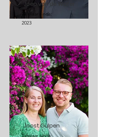
Joep van de Water
Tafelaar sinds:
2023
Joost Gülpen
Tafelaar sinds: