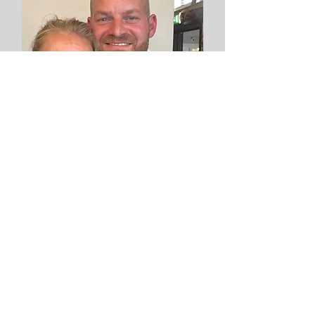
Joep Profijt
Tafelaar sinds:
2024