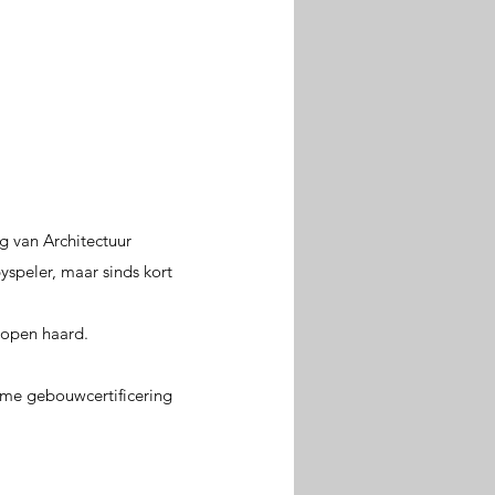
ng van Architectuur
speler, maar sinds kort
 open haard.
ame gebouwcertificering