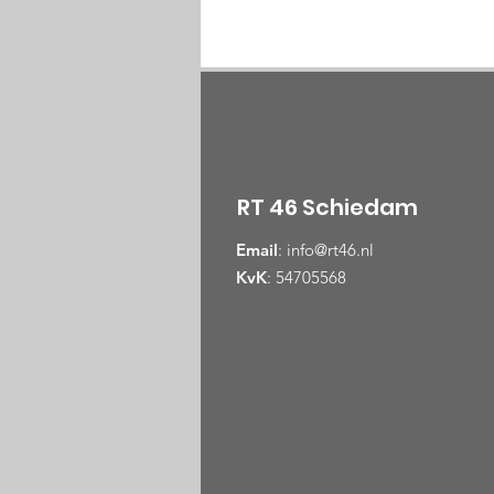
RT 46 Schiedam
Email
:
info@rt46.nl
KvK
: 54705568