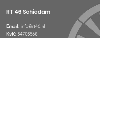
RT 46 Schiedam
Email
:
info@rt46.nl
KvK
:
54705568
Links
Over
Nieuws
Evenementen
Contact