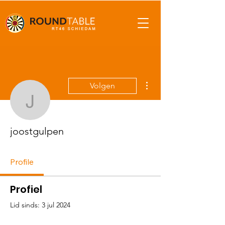
Meer acties
Volgen
joostgulpen
joostgulpen
Profile
Profiel
Lid sinds: 3 jul 2024