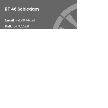
RT 46 Schiedam
Email
:
info@rt46.nl
KvK
:
54705568
Links
Over
Nieuws
Evenementen
Contact