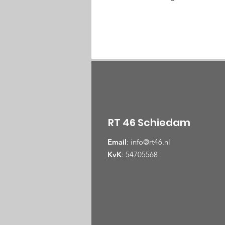
RT 46 Schiedam
Email
:
info@rt46.nl
KvK
: 54705568