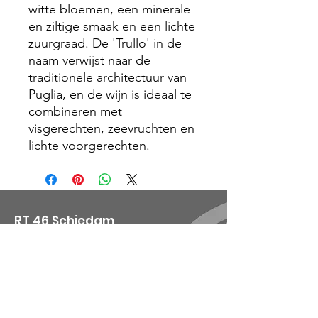
witte bloemen, een minerale
en ziltige smaak en een lichte
zuurgraad. De 'Trullo' in de
naam verwijst naar de
traditionele architectuur van
Puglia, en de wijn is ideaal te
combineren met
visgerechten, zeevruchten en
lichte voorgerechten.
RT 46 Schiedam
Email
:
info@rt46.nl
KvK
:
54705568