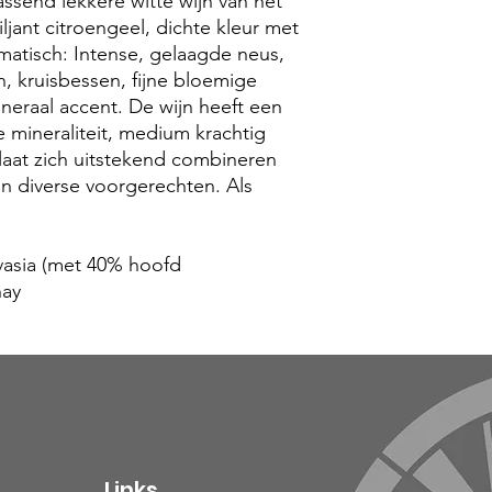
assend lekkere witte wijn van het
riljant citroengeel, dichte kleur met
omatisch: Intense, gelaagde neus,
n, kruisbessen, fijne bloemige
neraal accent. De wijn heeft een
e mineraliteit, medium krachtig
laat zich uitstekend combineren
en diverse voorgerechten. Als
vasia (met 40% hoofd
nay
Links