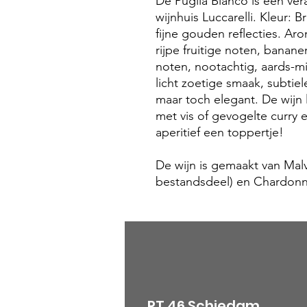
De Puglia Bianco is een ver
wijnhuis Luccarelli. Kleur: B
fijne gouden reflecties. Ar
rijpe fruitige noten, banane
noten, nootachtig, aards-mi
licht zoetige smaak, subtiel
maar toch elegant. De wijn 
met vis of gevogelte curry 
aperitief een toppertje!
De wijn is gemaakt van Mal
bestandsdeel) en Chardon
RT 46 Schiedam