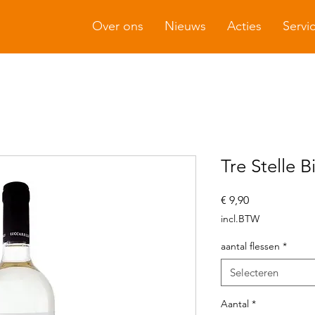
Over ons
Nieuws
Acties
Servi
Tre Stelle 
Prijs
€ 9,90
incl.BTW
aantal flessen
*
Selecteren
Aantal
*