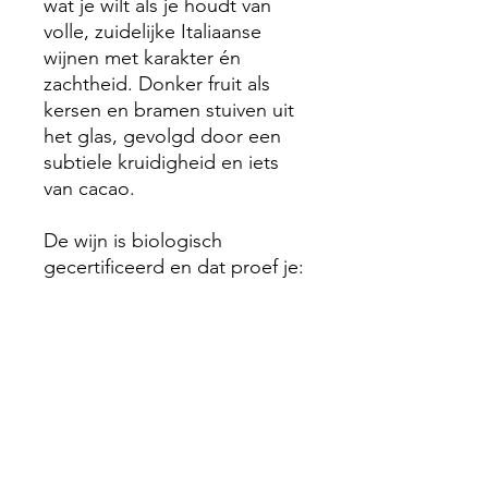
wat je wilt als je houdt van
volle, zuidelijke Italiaanse
wijnen met karakter én
zachtheid. Donker fruit als
kersen en bramen stuiven uit
het glas, gevolgd door een
subtiele kruidigheid en iets
van cacao.
De wijn is biologisch
gecertificeerd en dat proef je:
puur, eerlijk en met respect
voor natuur en traditie.
Dankzij zijn soepele tannines
en rijpe smaak is dit een wijn
waar je van blijft genieten, of
je ‘m nu opent met een bord
pasta, geroosterd vlees of
gewoon met vrienden op een