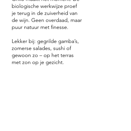
biologische werkwijze proef
je terug in de zuiverheid van
de wijn. Geen overdaad, maar
puur natuur met finesse.
Lekker bij: gegrilde gamba’s,
zomerse salades, sushi of
gewoon zo – op het terras
met zon op je gezicht.
Laat de zon van Sicilië je glas
vullen!
RT 46 Schiedam
Email
:
info@rt46.nl