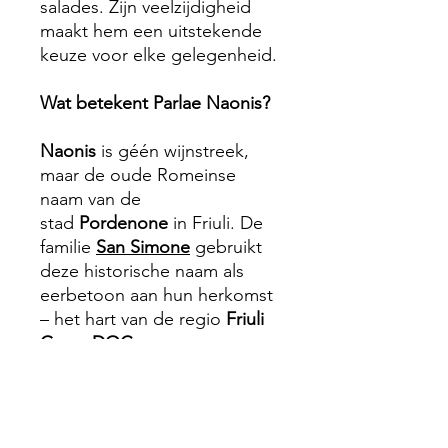
salades. Zijn veelzijdigheid
maakt hem een uitstekende
keuze voor elke gelegenheid.
Wat betekent Parlae Naonis?
Naonis
is géén wijnstreek,
maar de oude Romeinse
naam van de
stad
Pordenone
in Friuli. De
familie
San Simone
gebruikt
deze historische naam als
eerbetoon aan hun herkomst
– het hart van de regio
Friuli
Grave DOC
.
De wijnen onder de
naam
Parlae Naonis
zijn dus
letterlijk de “stem van