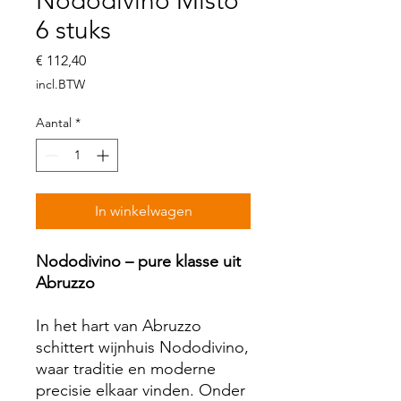
Nododivino Misto
6 stuks
Prijs
€ 112,40
incl.BTW
Aantal
*
In winkelwagen
Nododivino – pure klasse uit
Abruzzo
In het hart van Abruzzo
schittert wijnhuis Nododivino,
waar traditie en moderne
precisie elkaar vinden. Onder