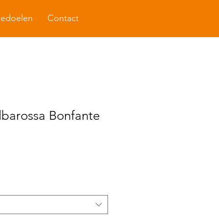
cedoelen
Contact
lbarossa Bonfante