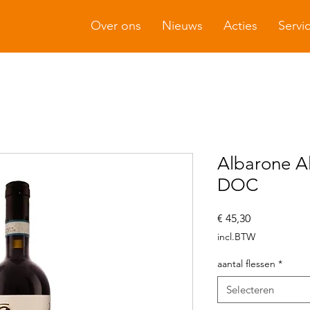
Over ons
Nieuws
Acties
Servi
Albarone A
DOC
Prijs
€ 45,30
incl.BTW
aantal flessen
*
Selecteren