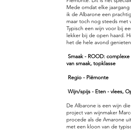
Piëmonte. Dit is het specia
Mede omdat elke jaargang w
ik de Albarone een prachtig
maar toch nog steeds met ve
Typisch een wijn voor bij 
lekker bij de open haard. Hi
het de hele avond genieten 
Smaak - ROOD: complexe rod
van smaak, topklasse
Regio - Piëmonte
Wijn/spijs - Eten - vlees, 
De Albarone is een wijn die
project van wijnmaker Marc
procede als de Amarone uit
met een kloon van de typis