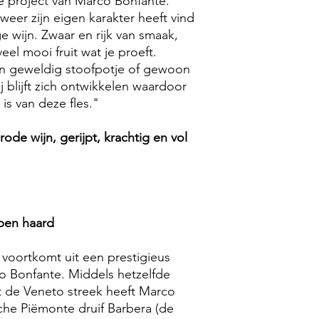
le project van Marco Bonfante.
eer zijn eigen karakter heeft vind
e wijn. Zwaar en rijk van smaak,
el mooi fruit wat je proeft.
een geweldig stoofpotje of gewoon
j blijft zich ontwikkelen waardoor
is van deze fles."
e wijn, gerijpt, krachtig en vol
Open haard
 voortkomt uit een prestigieus
o Bonfante. Middels hetzelfde
 de Veneto streek heeft Marco
che Piëmonte druif Barbera (de