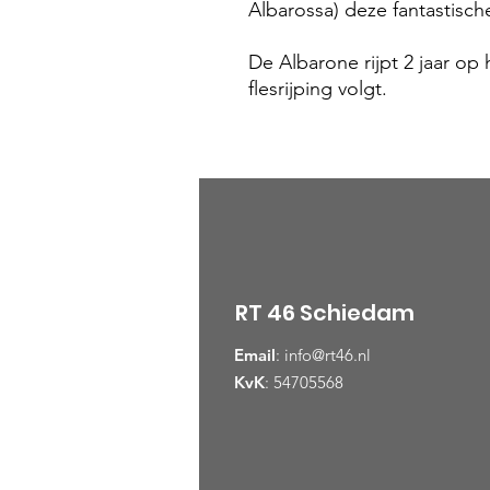
Albarossa) deze fantastisch
De Albarone rijpt 2 jaar op
flesrijping volgt.
RT 46 Schiedam
Email
:
info@rt46.nl
KvK
: 54705568