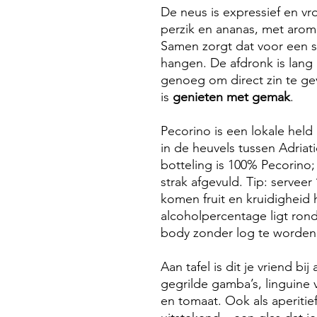
De neus is expressief en vro
perzik en ananas, met aroma
Samen zorgt dat voor een spe
hangen. De afdronk is lang
genoeg om direct zin te ge
is
genieten met gemak
.
Pecorino is een lokale held
in de heuvels tussen Adria
botteling is 100% Pecorino
strak afgevuld. Tip: serveer
komen fruit en kruidigheid
alcoholpercentage ligt ron
body zonder log te worden
Aan tafel is dit je vriend bij
gegrilde gamba’s, linguine 
en tomaat. Ook als aperitief