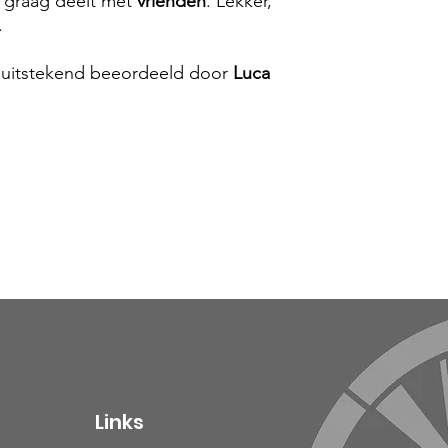
e graag deelt met
vrienden
. Lekker,
.
ng uitstekend beeordeeld door
Luca
Links