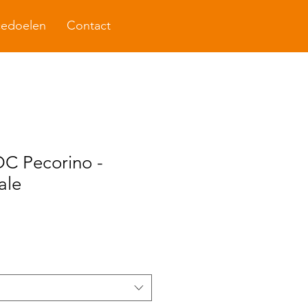
cedoelen
Contact
C Pecorino -
ale