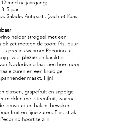
–12 mnd na jaargang;
3–5 jaar
sta, Salade, Antipasti, (zachte) Kaas
nbaar
corino helder strogeel met een
slok zet meteen de toon: fris, puur
at is precies waarom Pecorino uit
krijgt veel
plezier
en karakter
van Nododivino laat zien hoe mooi
t, fraaie zuren en een kruidige
spannender maakt. Fijn!
n citroen, grapefruit en sappige
er midden met steenfruit, waarna
e de eenvoud en balans bewaken.
ur fruit en fijne zuren. Fris, strak
 Pecorino hoort te zijn.