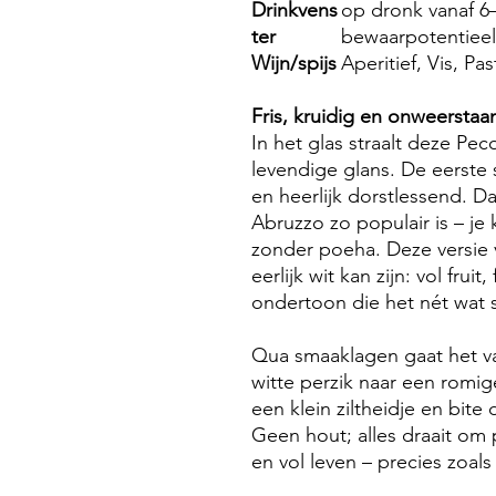
Drinkvens
op dronk vanaf 6
ter
bewaarpotentieel 
Wijn/spijs
Aperitief, Vis, Pa
Fris, kruidig en onweerstaa
In het glas straalt deze Pe
levendige glans. De eerste 
en heerlijk dorstlessend. D
Abruzzo zo populair is – je 
zonder poeha. Deze versie 
eerlijk wit kan zijn: vol frui
ondertoon die het nét wat 
Qua smaaklagen gaat het va
witte perzik naar een romig
een klein ziltheidje en bit
Geen hout; alles draait om pu
en vol leven – precies zoals