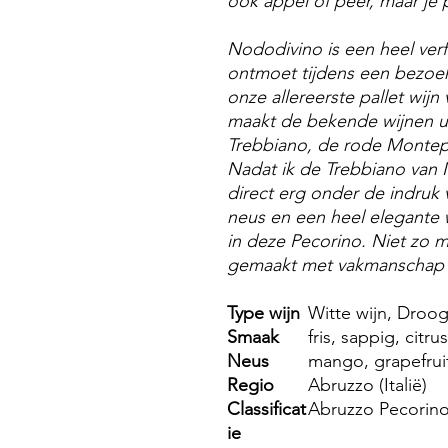
ook appel of peer, maar je p
Nododivino is een heel verf
ontmoet tijdens een bezoek 
onze allereerste pallet wij
maakt de bekende wijnen ui
Trebbiano, de rode Montepu
Nadat ik de Trebbiano van
direct erg onder de indruk 
neus en een heel elegante w
in deze Pecorino. Niet zo 
gemaakt met vakmanschap 
Type wijn
Witte wijn, Droo
Smaak
fris, sappig, citru
Neus
mango, grapefruit,
Regio
Abruzzo (Italië)
Classificat
Abruzzo Pecori
ie