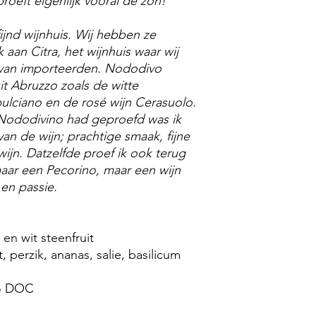
roeft eigenlijk vooral de zon!
ijnd wijnhuis. Wij hebben ze
aan Citra, het wijnhuis waar wij
n van importeerden. Nododivo
t Abruzzo zoals de witte
lciano en de rosé wijn Cerasuolo.
 Nododivino had geproefd was ik
van de wijn; prachtige smaak, fijne
ijn. Datzelfde proef ik ook terug
maar een Pecorino, maar een wijn
en passie.
g
s en wit steenfruit
 perzik, ananas, salie, basilicum
no DOC