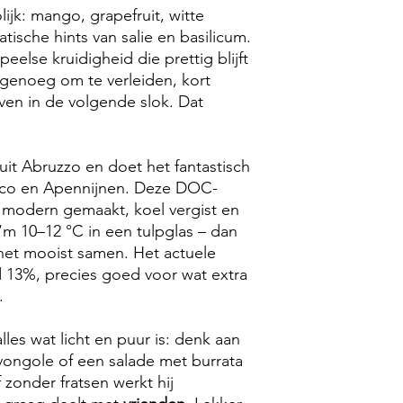
lijk: mango, grapefruit, witte
tische hints van salie en basilicum.
else kruidigheid die prettig blijft
 genoeg om te verleiden, kort
ven in de volgende slok. Dat
 uit Abruzzo en doet het fantastisch
tico en Apennijnen. Deze DOC-
; modern gemaakt, koel vergist en
 ‘m 10–12 °C in een tulpglas – dan
 het mooist samen. Het actuele
d 13%, precies goed voor wat extra
.
 alles wat licht en puur is: denk aan
vongole of een salade met burrata
 zonder fratsen werkt hij