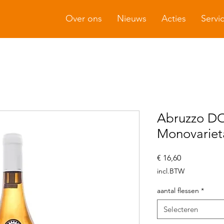
Over ons
Nieuws
Acties
Servi
Abruzzo DO
Monovariet
Prijs
€ 16,60
incl.BTW
aantal flessen
*
Selecteren