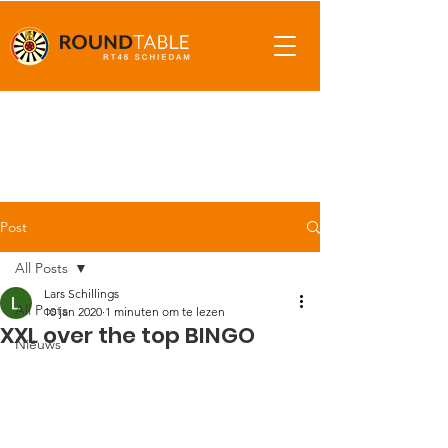
Post
All Posts
Lars Schillings
All Posts
10 jan 2020
1 minuten om te lezen
XXL over the top BINGO
Nieuws