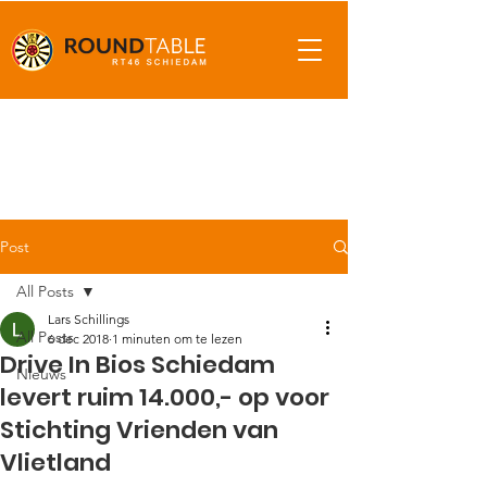
Post
All Posts
Lars Schillings
All Posts
6 dec 2018
1 minuten om te lezen
Drive In Bios Schiedam
Nieuws
levert ruim 14.000,- op voor
Stichting Vrienden van
Vlietland