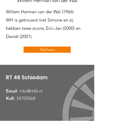
Willem Herman van der Wal
Willem Herman van der Wal (1966)
WH is getrouwd met Simone en zij
hebben twee zoons; Eric-Jan (2000) en
Daniël (2001).
Tafelaars
RT 46 Schiedam
Email
:
info@rt46.nl
KvK
:
54705568