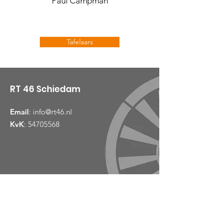
Paul Campman
Tafelaars
RT 46 Schiedam
Email
:
info@rt46.nl
KvK
:
54705568
Links