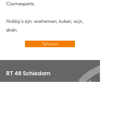
Claimexperts.
Hobby's zijn: wielrennen, koken, wijn,
skiën.
Tafelaars
RT 46 Schiedam
Email
:
info@rt46.nl
KvK
:
54705568