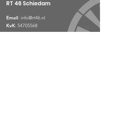
RT 46 Schiedam
Email
:
info@rt46.nl
KvK
:
54705568
Links
Over
Nieuws
Evenementen
Contact