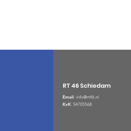
RT 46 Schiedam
Email
:
info@rt46.nl
KvK
: 54705568