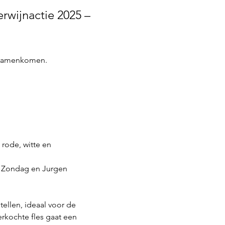
rwijnactie 2025 – 
l samenkomen.
rode, witte en 
 Zondag en Jurgen 
ellen, ideaal voor de 
rkochte fles gaat een 