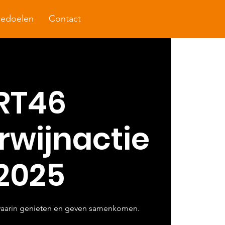
cedoelen
Contact
RT46
rwijnactie
2025
waarin genieten en geven samenkomen.