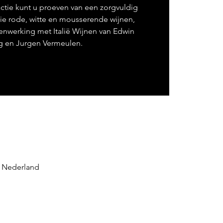
ctie kunt u proeven van een zorgvuldig
ie rode, witte en mousserende wijnen,
nwerking met Italië Wijnen van Edwin
 en Jurgen Vermeulen.
, Nederland