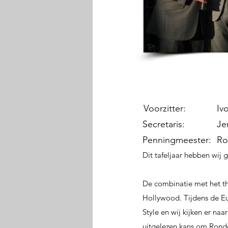
Voorzitter:
Iv
Secretaris:
Je
Penningmeester:
Ro
Dit tafeljaar hebben wij
De combinatie met het th
Hollywood. Tijdens de Eur
Style en wij kijken er na
uitgelezen kans om Ronde