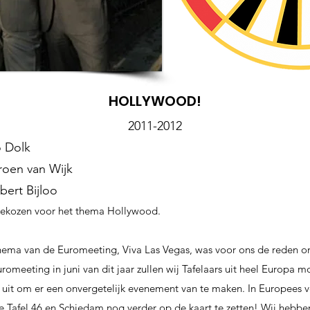
HOLLYWOOD!
2011-2012
o Dolk
roen van Wijk
bert Bijloo
 gekozen voor het thema Hollywood.
ema van de Euromeeting, Viva Las Vegas, was voor ons de reden om
omeeting in juni van dit jaar zullen wij Tafelaars uit heel Europa
ar uit om er een onvergetelijk evenement van te maken. In Europees
 Tafel 46 en Schiedam nog verder op de kaart te zetten! Wij hebben 