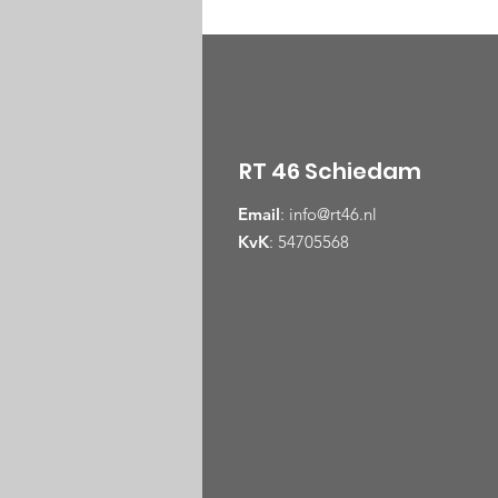
RT 46 Schiedam
Email
:
info@rt46.nl
KvK
: 54705568