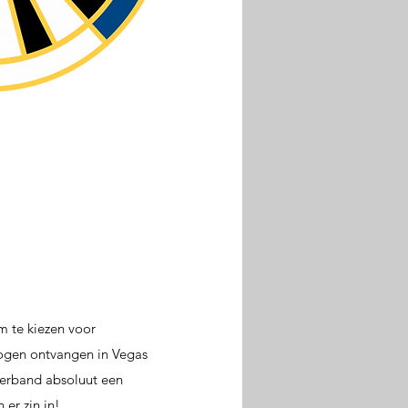
 te kiezen voor
 mogen ontvangen in Vegas
 verband absoluut een
er zin in!